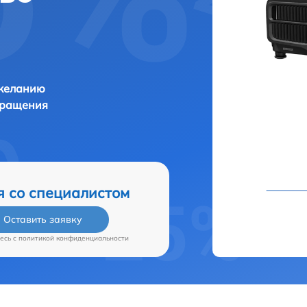
 желанию
бращения
я со специалистом
Оставить заявку
есь c
политикой конфиденциальности